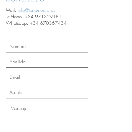
Mail:
info@terra-nostra.es
Teléfono :
+34 971329181
Whatsapp:
+34 670367434