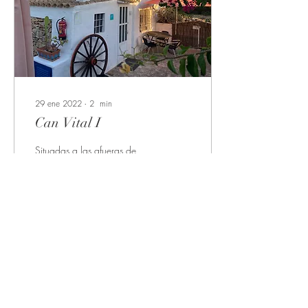
29 ene 2022
∙
2
min
Can Vital I
Situadas a las afueras de
Sant Ferran, se trata de dos
acogedoras casas
renovadas situadas en un
entorno rural de paz y
tranquilidad....
303
0